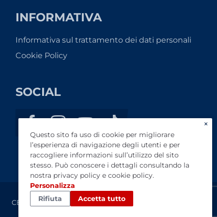
INFORMATIVA
Informativa sul trattamento dei dati personali
Cookie Policy
SOCIAL
×
Questo sito fa uso di cookie per migliorare
l’esperienza di navigazione degli utenti e per
raccogliere informazioni sull’utilizzo del sito
stesso. Può conoscere i dettagli consultando la
nostra
privacy policy
e
cookie policy
.
Personalizza
Rifiuta
Accetta tutto
CENTRALCAR SPA - C.F. / P.IVA: 01794940542