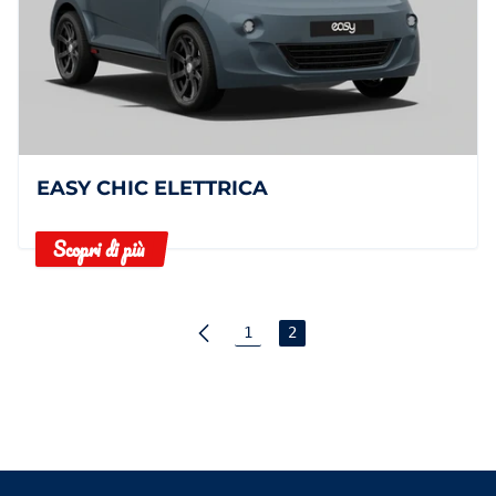
EASY CHIC ELETTRICA
Scopri di più
1
2