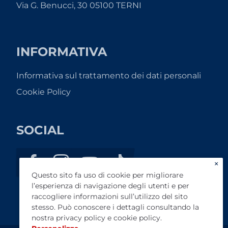
Via G. Benucci, 30 05100 TERNI
INFORMATIVA
Informativa sul trattamento dei dati personali
Cookie Policy
SOCIAL
×
Questo sito fa uso di cookie per migliorare
l’esperienza di navigazione degli utenti e per
raccogliere informazioni sull’utilizzo del sito
stesso. Può conoscere i dettagli consultando la
nostra
privacy policy
e
cookie policy
.